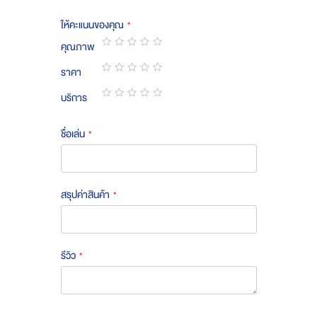
ให้คะแนนของคุณ
คุณภาพ
1
2
3
4
5
ราคา
star
stars
stars
stars
stars
1
2
3
4
5
บริการ
star
stars
stars
stars
stars
1
2
3
4
5
star
stars
stars
stars
stars
ชื่อเล่น
สรุปค่าสินค้า
รีวิว