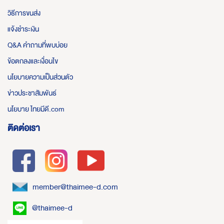
วิธีการขนส่ง
แจ้งชำระเงิน
Q&A คำถามที่พบบ่อย
ข้อตกลงและเงื่อนไข
นโยบายความเป็นส่วนตัว
ข่าวประชาสัมพันธ์
นโยบาย ไทยมีดี.com
ติดต่อเรา
member@thaimee-d.com
@thaimee-d