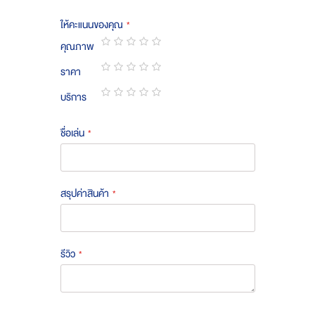
ให้คะแนนของคุณ
คุณภาพ
1
2
3
4
5
ราคา
star
stars
stars
stars
stars
1
2
3
4
5
บริการ
star
stars
stars
stars
stars
1
2
3
4
5
star
stars
stars
stars
stars
ชื่อเล่น
สรุปค่าสินค้า
รีวิว