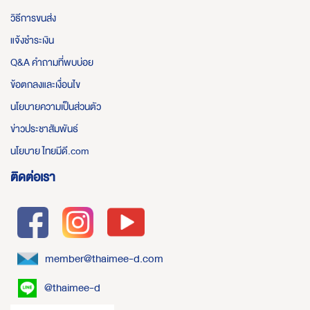
วิธีการขนส่ง
แจ้งชำระเงิน
Q&A คำถามที่พบบ่อย
ข้อตกลงและเงื่อนไข
นโยบายความเป็นส่วนตัว
ข่าวประชาสัมพันธ์
นโยบาย ไทยมีดี.com
ติดต่อเรา
member@thaimee-d.com
@thaimee-d