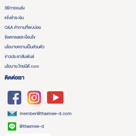
วิธีการขนส่ง
แจ้งชำระเงิน
Q&A คำถามที่พบบ่อย
ข้อตกลงและเงื่อนไข
นโยบายความเป็นส่วนตัว
ข่าวประชาสัมพันธ์
นโยบาย ไทยมีดี.com
ติดต่อเรา
member@thaimee-d.com
@thaimee-d