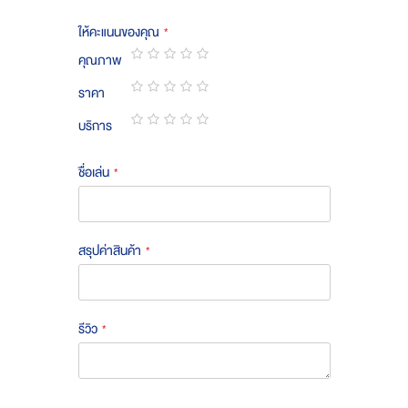
ให้คะแนนของคุณ
คุณภาพ
1
2
3
4
5
ราคา
star
stars
stars
stars
stars
1
2
3
4
5
บริการ
star
stars
stars
stars
stars
1
2
3
4
5
star
stars
stars
stars
stars
ชื่อเล่น
สรุปค่าสินค้า
รีวิว