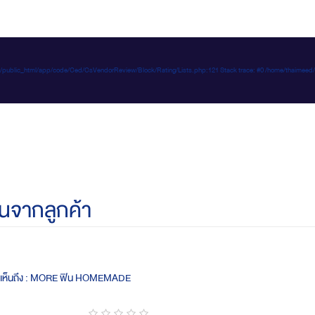
e-d.com/public_html/app/code/Ced/CsVendorReview/Block/Rating/Lists.php:121 Stack trace: #0 /home/t
นจากลูกค้า
ดเห็นถึง : MORE ฟิน HOMEMADE