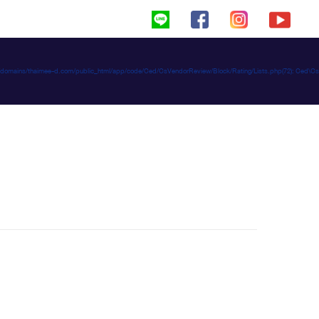
haimeed/domains/thaimee-d.com/public_html/app/code/Ced/CsVendorReview/Block/Rating/Lists.php(72): C