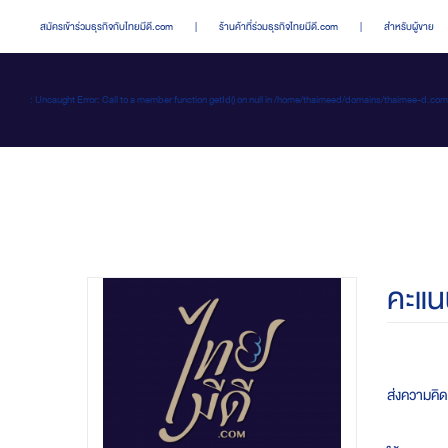
สมัครเข้าร่วมธุรกิจกับไทยมีดี.com
|
ร้านค้าที่ร่วมธุรกิจไทยมีดี.com
|
สำหรับผู้ขาย
: Uncaught Error: Call to a member function getId() on null in /home/thaimeed/domains/thaime
คะแน
ส่งความคิ