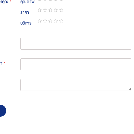
องคุณ
คุณภาพ
1
2
3
4
5
ราคา
star
stars
stars
stars
stars
1
2
3
4
5
บริการ
star
stars
stars
stars
stars
1
2
3
4
5
star
stars
stars
stars
stars
้า