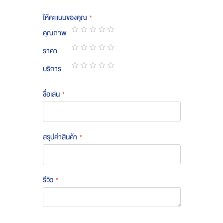
ให้คะแนนของคุณ
คุณภาพ
1
2
3
4
5
ราคา
star
stars
stars
stars
stars
1
2
3
4
5
บริการ
star
stars
stars
stars
stars
1
2
3
4
5
star
stars
stars
stars
stars
ชื่อเล่น
สรุปค่าสินค้า
รีวิว