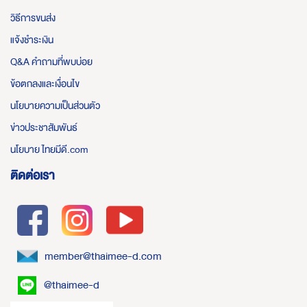
วิธีการขนส่ง
แจ้งชำระเงิน
Q&A คำถามที่พบบ่อย
ข้อตกลงและเงื่อนไข
นโยบายความเป็นส่วนตัว
ข่าวประชาสัมพันธ์
นโยบาย ไทยมีดี.com
ติดต่อเรา
member@thaimee-d.com
@thaimee-d