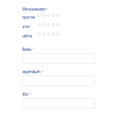
ให้คะแนนของคุณ
คุณภาพ
1
2
3
4
5
ราคา
star
stars
stars
stars
stars
1
2
3
4
5
บริการ
star
stars
stars
stars
stars
1
2
3
4
5
star
stars
stars
stars
stars
ชื่อเล่น
สรุปค่าสินค้า
รีวิว