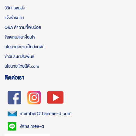
วิธีการขนส่ง
แจ้งชำระเงิน
Q&A คำถามที่พบบ่อย
ข้อตกลงและเงื่อนไข
นโยบายความเป็นส่วนตัว
ข่าวประชาสัมพันธ์
นโยบาย ไทยมีดี.com
ติดต่อเรา
member@thaimee-d.com
@thaimee-d