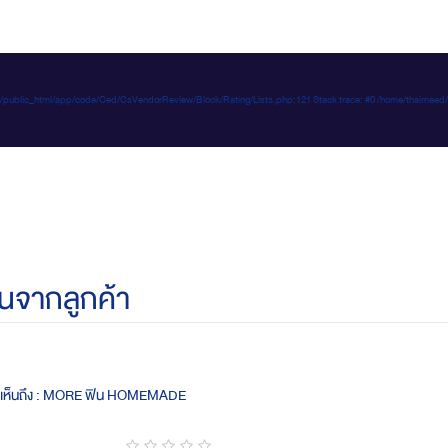
e-d.com/public_html/app/code/Ced/CsVendorReview/Block/Rating/Lists.php:121 Stack trace: #0 /home/t
นจากลูกค้า
ดเห็นถึง : MORE ฟิน HOMEMADE