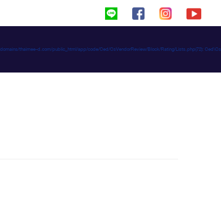
haimeed/domains/thaimee-d.com/public_html/app/code/Ced/CsVendorReview/Block/Rating/Lists.php(72): C