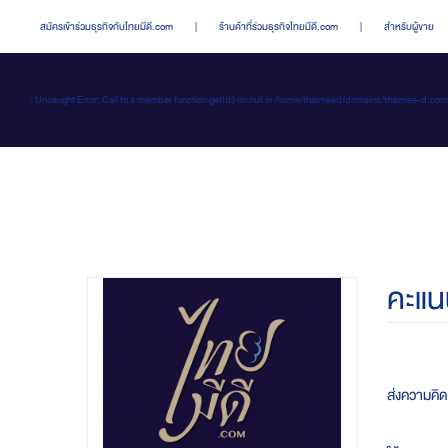
สมัครเข้าร่วมธุรกิจกับไทยมีดี.com
|
ร้านค้าที่ร่วมธุรกิจไทยมีดี.com
|
สำหรับผู้ขาย
: Uncaught Error: Call to a member function getId() on null in /home/thaimeed/domains/thaime
คะแน
ส่งความคิ