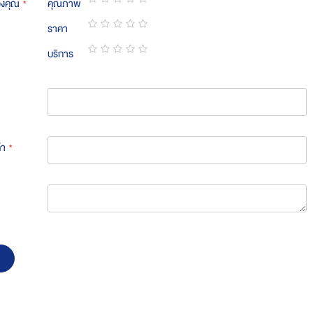
องคุณ
คุณภาพ
1
2
3
4
5
ราคา
star
stars
stars
stars
stars
1
2
3
4
5
บริการ
star
stars
stars
stars
stars
1
2
3
4
5
star
stars
stars
stars
stars
้า