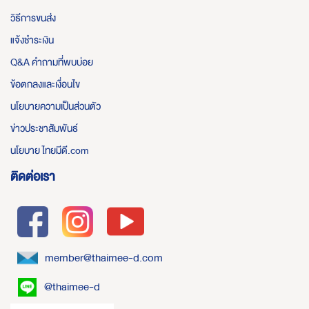
วิธีการขนส่ง
แจ้งชำระเงิน
Q&A คำถามที่พบบ่อย
ข้อตกลงและเงื่อนไข
นโยบายความเป็นส่วนตัว
ข่าวประชาสัมพันธ์
นโยบาย ไทยมีดี.com
ติดต่อเรา
member@thaimee-d.com
@thaimee-d