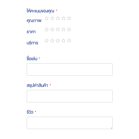
ให้คะแนนของคุณ
คุณภาพ
1
2
3
4
5
ราคา
star
stars
stars
stars
stars
1
2
3
4
5
บริการ
star
stars
stars
stars
stars
1
2
3
4
5
star
stars
stars
stars
stars
ชื่อเล่น
สรุปค่าสินค้า
รีวิว