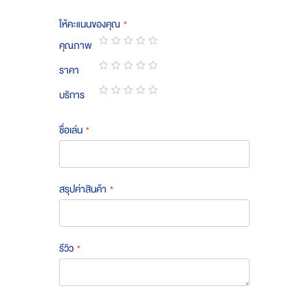
ให้คะแนนของคุณ
คุณภาพ
1
2
3
4
5
ราคา
star
stars
stars
stars
stars
1
2
3
4
5
บริการ
star
stars
stars
stars
stars
1
2
3
4
5
star
stars
stars
stars
stars
ชื่อเล่น
สรุปค่าสินค้า
รีวิว