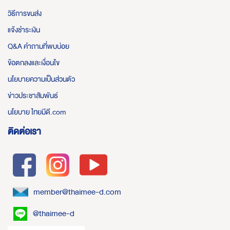
วิธีการขนส่ง
แจ้งชำระเงิน
Q&A คำถามที่พบบ่อย
ข้อตกลงและเงื่อนไข
นโยบายความเป็นส่วนตัว
ข่าวประชาสัมพันธ์
นโยบาย ไทยมีดี.com
ติดต่อเรา
member@thaimee-d.com
@thaimee-d