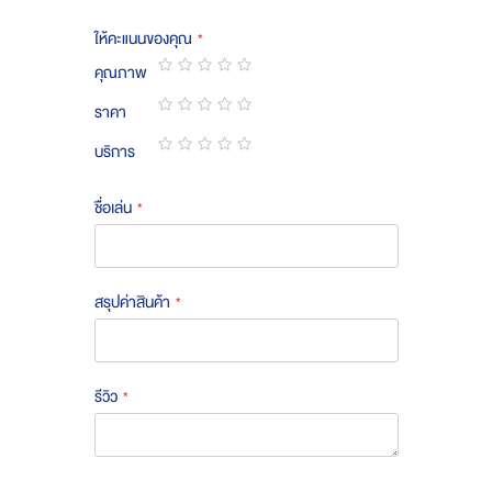
ให้คะแนนของคุณ
คุณภาพ
1
2
3
4
5
ราคา
star
stars
stars
stars
stars
1
2
3
4
5
บริการ
star
stars
stars
stars
stars
1
2
3
4
5
star
stars
stars
stars
stars
ชื่อเล่น
สรุปค่าสินค้า
รีวิว