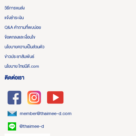
วิธีการขนส่ง
แจ้งชำระเงิน
Q&A คำถามที่พบบ่อย
ข้อตกลงและเงื่อนไข
นโยบายความเป็นส่วนตัว
ข่าวประชาสัมพันธ์
นโยบาย ไทยมีดี.com
ติดต่อเรา
member@thaimee-d.com
@thaimee-d