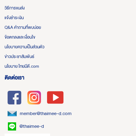
วิธีการขนส่ง
แจ้งชำระเงิน
Q&A คำถามที่พบบ่อย
ข้อตกลงและเงื่อนไข
นโยบายความเป็นส่วนตัว
ข่าวประชาสัมพันธ์
นโยบาย ไทยมีดี.com
ติดต่อเรา
member@thaimee-d.com
@thaimee-d