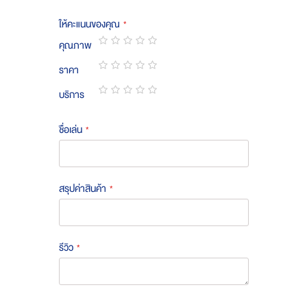
ให้คะแนนของคุณ
คุณภาพ
1
2
3
4
5
ราคา
star
stars
stars
stars
stars
1
2
3
4
5
บริการ
star
stars
stars
stars
stars
1
2
3
4
5
star
stars
stars
stars
stars
ชื่อเล่น
สรุปค่าสินค้า
รีวิว