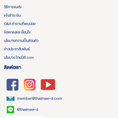
วิธีการขนส่ง
แจ้งชำระเงิน
Q&A คำถามที่พบบ่อย
ข้อตกลงและเงื่อนไข
นโยบายความเป็นส่วนตัว
ข่าวประชาสัมพันธ์
นโยบาย ไทยมีดี.com
ติดต่อเรา
member@thaimee-d.com
@thaimee-d