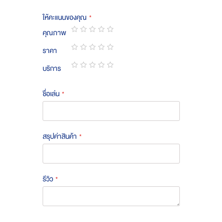
ให้คะแนนของคุณ
คุณภาพ
1
2
3
4
5
ราคา
star
stars
stars
stars
stars
1
2
3
4
5
บริการ
star
stars
stars
stars
stars
1
2
3
4
5
star
stars
stars
stars
stars
ชื่อเล่น
สรุปค่าสินค้า
รีวิว