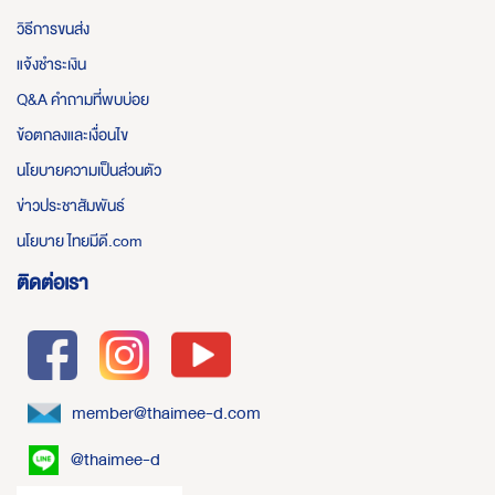
วิธีการขนส่ง
แจ้งชำระเงิน
Q&A คำถามที่พบบ่อย
ข้อตกลงและเงื่อนไข
นโยบายความเป็นส่วนตัว
ข่าวประชาสัมพันธ์
นโยบาย ไทยมีดี.com
ติดต่อเรา
member@thaimee-d.com
@thaimee-d