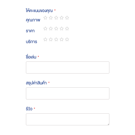
ให้คะแนนของคุณ
คุณภาพ
1
2
3
4
5
ราคา
star
stars
stars
stars
stars
1
2
3
4
5
บริการ
star
stars
stars
stars
stars
1
2
3
4
5
star
stars
stars
stars
stars
ชื่อเล่น
สรุปค่าสินค้า
รีวิว