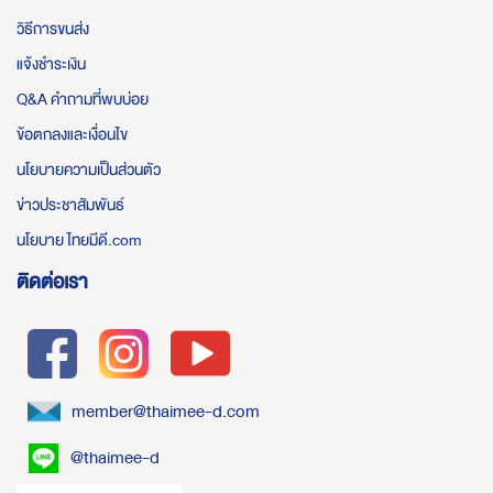
วิธีการขนส่ง
แจ้งชำระเงิน
Q&A คำถามที่พบบ่อย
ข้อตกลงและเงื่อนไข
นโยบายความเป็นส่วนตัว
ข่าวประชาสัมพันธ์
นโยบาย ไทยมีดี.com
ติดต่อเรา
member@thaimee-d.com
@thaimee-d