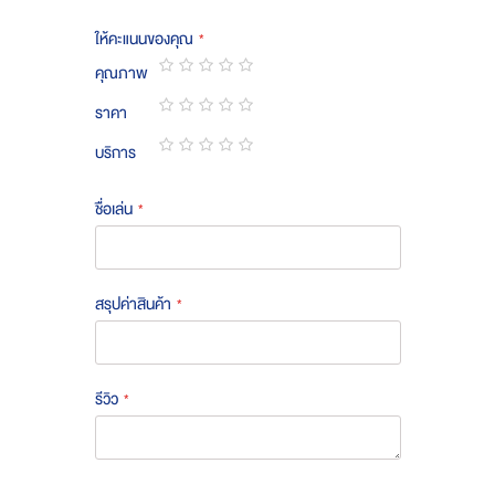
ให้คะแนนของคุณ
คุณภาพ
1
2
3
4
5
ราคา
star
stars
stars
stars
stars
1
2
3
4
5
บริการ
star
stars
stars
stars
stars
1
2
3
4
5
star
stars
stars
stars
stars
ชื่อเล่น
สรุปค่าสินค้า
รีวิว