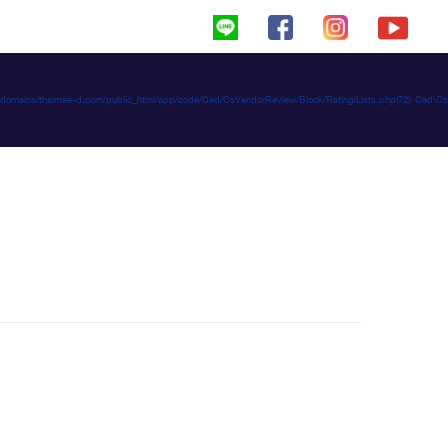
haimeed/domains/thaimee-d.com/public_html/app/code/Ced/CsVendorReview/Block/Rating/Lists.php(72): C