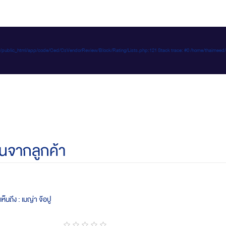
e-d.com/public_html/app/code/Ced/CsVendorReview/Block/Rating/Lists.php:121 Stack trace: #0 /home/t
นจากลูกค้า
ห็นถึง : เมญ่า จ๊อปู