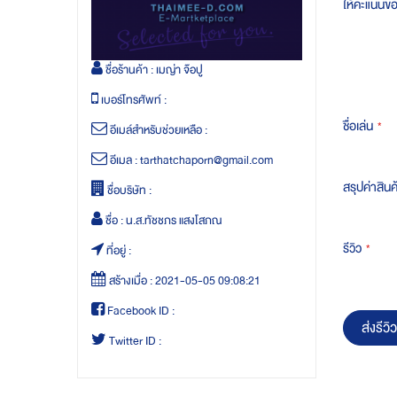
ให้คะแนนข
ชื่อร้านค้า :
เมญ่า จ๊อปู
เบอร์โทรศัพท์ :
ชื่อเล่น
อีเมล์สำหรับช่วยเหลือ :
อีเมล :
tarthatchaporn@gmail.com
สรุปค่าสินค
ชื่อบริษัท :
ชื่อ :
น.ส.ทัชชภร แสงโสภณ
รีวิว
ที่อยู่ :
สร้างเมื่อ :
2021-05-05 09:08:21
Facebook ID :
ส่งรีวิว
Twitter ID :