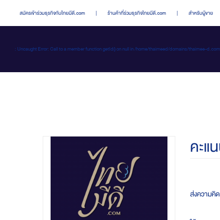
สมัครเข้าร่วมธุรกิจกับไทยมีดี.com
|
ร้านค้าที่ร่วมธุรกิจไทยมีดี.com
|
สำหรับผู้ขาย
: Uncaught Error: Call to a member function getId() on null in /home/thaimeed/domains/thaime
คะแน
ส่งความคิดเ