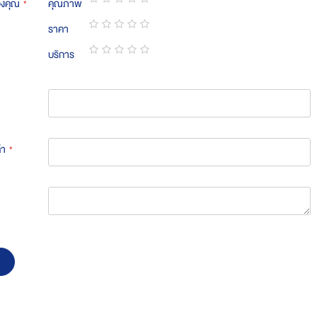
องคุณ
คุณภาพ
1
2
3
4
5
ราคา
star
stars
stars
stars
stars
1
2
3
4
5
บริการ
star
stars
stars
stars
stars
1
2
3
4
5
star
stars
stars
stars
stars
้า