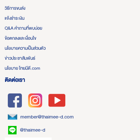
วิธีการขนส่ง
แจ้งชำระเงิน
Q&A คำถามที่พบบ่อย
ข้อตกลงและเงื่อนไข
นโยบายความเป็นส่วนตัว
ข่าวประชาสัมพันธ์
นโยบาย ไทยมีดี.com
ติดต่อเรา
member@thaimee-d.com
@thaimee-d