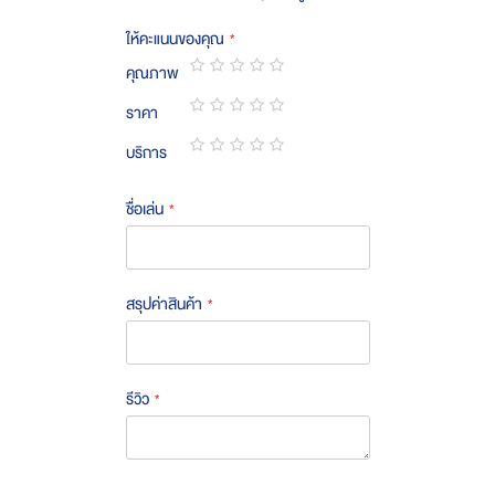
ให้คะแนนของคุณ
คุณภาพ
1
2
3
4
5
ราคา
star
stars
stars
stars
stars
1
2
3
4
5
บริการ
star
stars
stars
stars
stars
1
2
3
4
5
star
stars
stars
stars
stars
ชื่อเล่น
สรุปค่าสินค้า
รีวิว