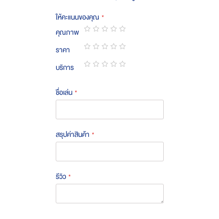
ให้คะแนนของคุณ
คุณภาพ
1
2
3
4
5
ราคา
star
stars
stars
stars
stars
1
2
3
4
5
บริการ
star
stars
stars
stars
stars
1
2
3
4
5
star
stars
stars
stars
stars
ชื่อเล่น
สรุปค่าสินค้า
รีวิว