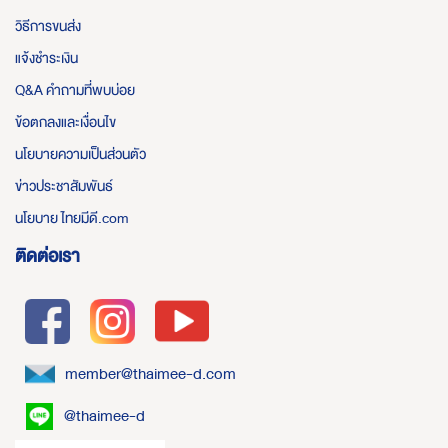
วิธีการขนส่ง
แจ้งชำระเงิน
Q&A คำถามที่พบบ่อย
ข้อตกลงและเงื่อนไข
นโยบายความเป็นส่วนตัว
ข่าวประชาสัมพันธ์
นโยบาย ไทยมีดี.com
ติดต่อเรา
member@thaimee-d.com
@thaimee-d