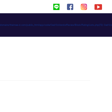
haimeed/domains/thaimee-d.com/public_html/app/code/Ced/CsVendorReview/Block/Rating/Lists.php(72): C