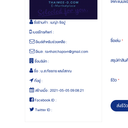
ให้คะแนนข
ชื่อร้านค้า :
เมญ่า จ๊อปู
เบอร์โทรศัพท์ :
ชื่อเล่น
อีเมล์สำหรับช่วยเหลือ :
อีเมล :
tarthatchaporn@gmail.com
สรุปค่าสินค
ชื่อบริษัท :
ชื่อ :
น.ส.ทัชชภร แสงโสภณ
รีวิว
ที่อยู่ :
สร้างเมื่อ :
2021-05-05 09:08:21
Facebook ID :
ส่งรีวิว
Twitter ID :