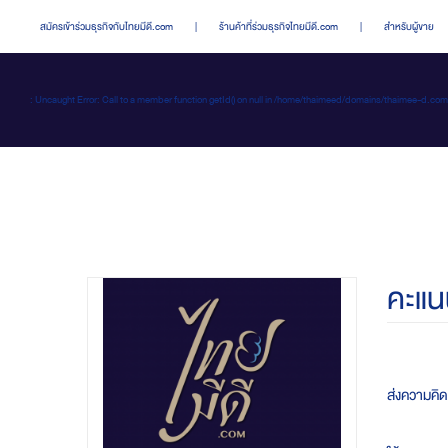
สมัครเข้าร่วมธุรกิจกับไทยมีดี.com
|
ร้านค้าที่ร่วมธุรกิจไทยมีดี.com
|
สำหรับผู้ขาย
: Uncaught Error: Call to a member function getId() on null in /home/thaimeed/domains/thaime
คะแน
ส่งความคิดเ