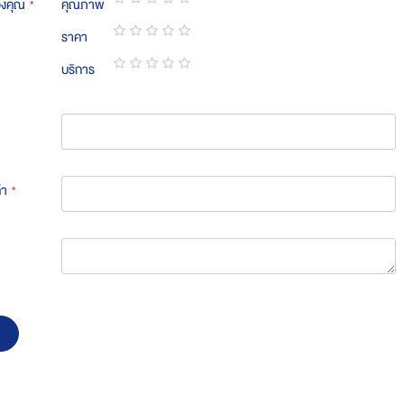
องคุณ
คุณภาพ
1
2
3
4
5
ราคา
star
stars
stars
stars
stars
1
2
3
4
5
บริการ
star
stars
stars
stars
stars
1
2
3
4
5
star
stars
stars
stars
stars
้า