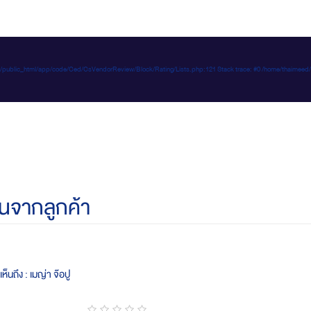
e-d.com/public_html/app/code/Ced/CsVendorReview/Block/Rating/Lists.php:121 Stack trace: #0 /home/t
นจากลูกค้า
ห็นถึง : เมญ่า จ๊อปู