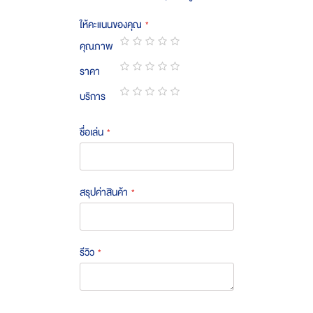
ให้คะแนนของคุณ
คุณภาพ
1
2
3
4
5
ราคา
star
stars
stars
stars
stars
1
2
3
4
5
บริการ
star
stars
stars
stars
stars
1
2
3
4
5
star
stars
stars
stars
stars
ชื่อเล่น
สรุปค่าสินค้า
รีวิว