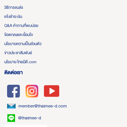
วิธีการขนส่ง
แจ้งชำระเงิน
Q&A คำถามที่พบบ่อย
ข้อตกลงและเงื่อนไข
นโยบายความเป็นส่วนตัว
ข่าวประชาสัมพันธ์
นโยบาย ไทยมีดี.com
ติดต่อเรา
member@thaimee-d.com
@thaimee-d