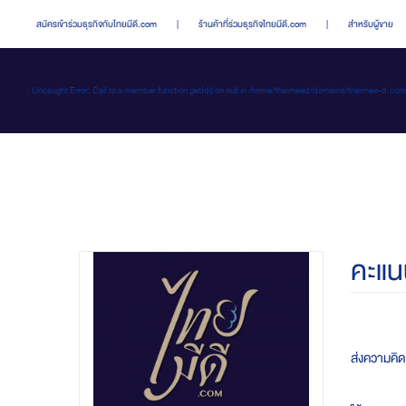
สมัครเข้าร่วมธุรกิจกับไทยมีดี.com
|
ร้านค้าที่ร่วมธุรกิจไทยมีดี.com
|
สำหรับผู้ขาย
: Uncaught Error: Call to a member function getId() on null in /home/thaimeed/domains/thaime
คะแน
ส่งความคิดเ