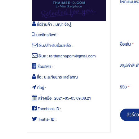
ให้คะแนนข
ชื่อร้านค้า :
เมญ่า จ๊อปู
เบอร์โทรศัพท์ :
ชื่อเล่น
อีเมล์สำหรับช่วยเหลือ :
อีเมล :
tarthatchaporn@gmail.com
สรุปค่าสินค
ชื่อบริษัท :
ชื่อ :
น.ส.ทัชชภร แสงโสภณ
รีวิว
ที่อยู่ :
สร้างเมื่อ :
2021-05-05 09:08:21
Facebook ID :
ส่งรีวิว
Twitter ID :