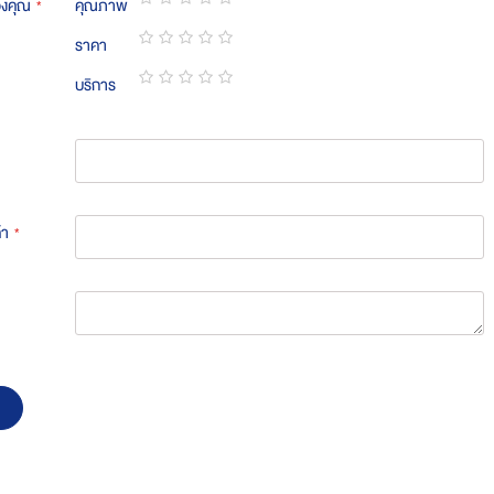
องคุณ
คุณภาพ
1
2
3
4
5
ราคา
star
stars
stars
stars
stars
1
2
3
4
5
บริการ
star
stars
stars
stars
stars
1
2
3
4
5
star
stars
stars
stars
stars
้า