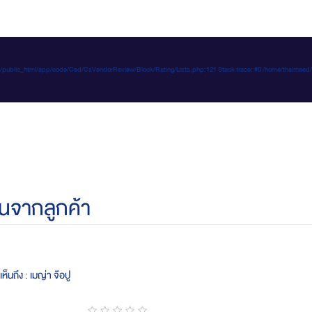
e-d.com/public_html/app/code/Ced/CsVendorReview/Block/Rating/Lists.php:121 Stack trace: #0 /home/t
นจากลูกค้า
ห็นถึง : เมญ่า จ๊อปู