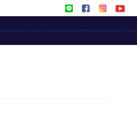
haimeed/domains/thaimee-d.com/public_html/app/code/Ced/CsVendorReview/Block/Rating/Lists.php(72): C