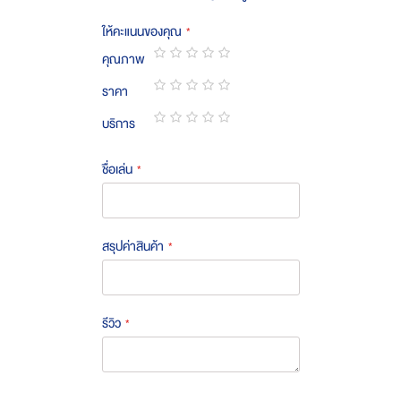
ให้คะแนนของคุณ
คุณภาพ
1
2
3
4
5
ราคา
star
stars
stars
stars
stars
1
2
3
4
5
บริการ
star
stars
stars
stars
stars
1
2
3
4
5
star
stars
stars
stars
stars
ชื่อเล่น
สรุปค่าสินค้า
รีวิว