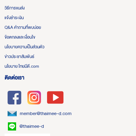
วิธีการขนส่ง
แจ้งชำระเงิน
Q&A คำถามที่พบบ่อย
ข้อตกลงและเงื่อนไข
นโยบายความเป็นส่วนตัว
ข่าวประชาสัมพันธ์
นโยบาย ไทยมีดี.com
ติดต่อเรา
member@thaimee-d.com
@thaimee-d