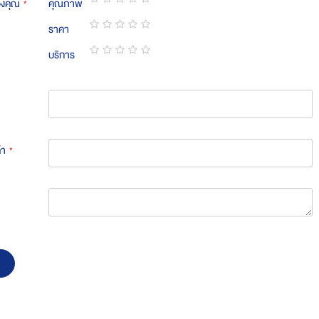
องคุณ
คุณภาพ
1
2
3
4
5
ราคา
star
stars
stars
stars
stars
1
2
3
4
5
บริการ
star
stars
stars
stars
stars
1
2
3
4
5
star
stars
stars
stars
stars
้า