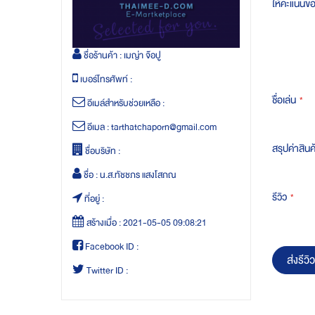
ให้คะแนนข
ชื่อร้านค้า :
เมญ่า จ๊อปู
เบอร์โทรศัพท์ :
ชื่อเล่น
อีเมล์สำหรับช่วยเหลือ :
อีเมล :
tarthatchaporn@gmail.com
สรุปค่าสินค
ชื่อบริษัท :
ชื่อ :
น.ส.ทัชชภร แสงโสภณ
รีวิว
ที่อยู่ :
สร้างเมื่อ :
2021-05-05 09:08:21
Facebook ID :
ส่งรีวิว
Twitter ID :