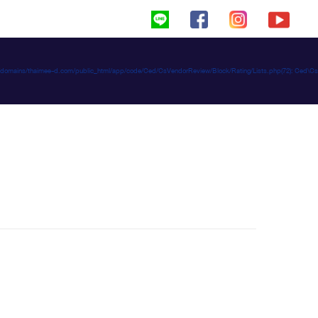
haimeed/domains/thaimee-d.com/public_html/app/code/Ced/CsVendorReview/Block/Rating/Lists.php(72): C