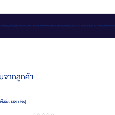
e-d.com/public_html/app/code/Ced/CsVendorReview/Block/Rating/Lists.php:121 Stack trace: #0 /home/t
นจากลูกค้า
ห็นถึง : เมญ่า จ๊อปู