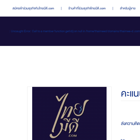
สมัครเข้าร่วมธุรกิจกับไทยมีดี.com
|
ร้านค้าที่ร่วมธุรกิจไทยมีดี.com
|
สำหรับผู้ขาย
: Uncaught Error: Call to a member function getId() on null in /home/thaimeed/domains/thaime
คะแน
ส่งความคิดเ