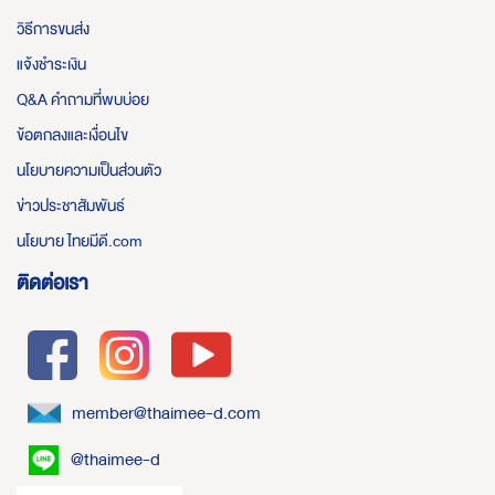
วิธีการขนส่ง
แจ้งชำระเงิน
Q&A คำถามที่พบบ่อย
ข้อตกลงและเงื่อนไข
นโยบายความเป็นส่วนตัว
ข่าวประชาสัมพันธ์
นโยบาย ไทยมีดี.com
ติดต่อเรา
member@thaimee-d.com
@thaimee-d