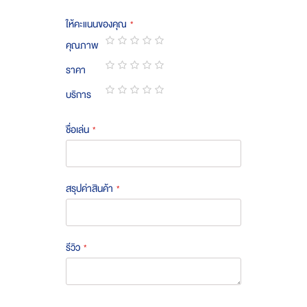
ให้คะแนนของคุณ
คุณภาพ
1
2
3
4
5
ราคา
star
stars
stars
stars
stars
1
2
3
4
5
บริการ
star
stars
stars
stars
stars
1
2
3
4
5
star
stars
stars
stars
stars
ชื่อเล่น
สรุปค่าสินค้า
รีวิว