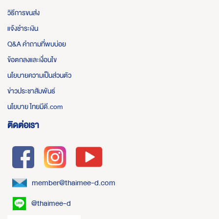
วิธีการขนส่ง
แจ้งชำระเงิน
Q&A คำถามที่พบบ่อย
ข้อตกลงและเงื่อนไข
นโยบายความเป็นส่วนตัว
ข่าวประชาสัมพันธ์
นโยบาย ไทยมีดี.com
ติดต่อเรา
member@thaimee-d.com
@thaimee-d