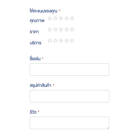
ให้คะแนนของคุณ
คุณภาพ
1
2
3
4
5
ราคา
star
stars
stars
stars
stars
1
2
3
4
5
บริการ
star
stars
stars
stars
stars
1
2
3
4
5
star
stars
stars
stars
stars
ชื่อเล่น
สรุปค่าสินค้า
รีวิว