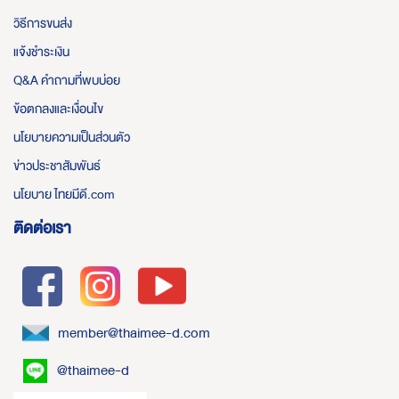
วิธีการขนส่ง
แจ้งชำระเงิน
Q&A คำถามที่พบบ่อย
ข้อตกลงและเงื่อนไข
นโยบายความเป็นส่วนตัว
ข่าวประชาสัมพันธ์
นโยบาย ไทยมีดี.com
ติดต่อเรา
member@thaimee-d.com
@thaimee-d