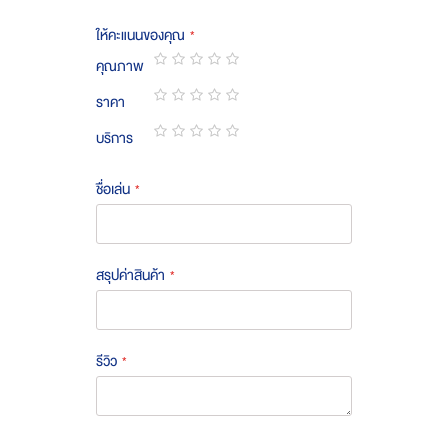
ให้คะแนนของคุณ
คุณภาพ
1
2
3
4
5
ราคา
star
stars
stars
stars
stars
1
2
3
4
5
บริการ
star
stars
stars
stars
stars
1
2
3
4
5
star
stars
stars
stars
stars
ชื่อเล่น
สรุปค่าสินค้า
รีวิว