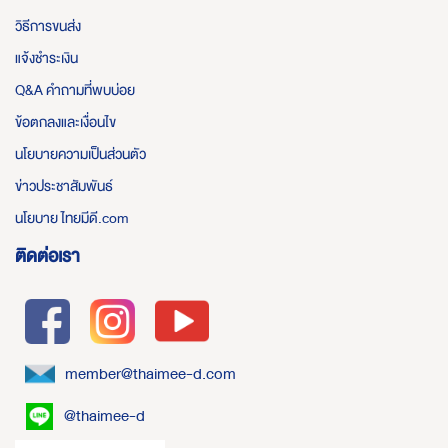
วิธีการขนส่ง
แจ้งชำระเงิน
Q&A คำถามที่พบบ่อย
ข้อตกลงและเงื่อนไข
นโยบายความเป็นส่วนตัว
ข่าวประชาสัมพันธ์
นโยบาย ไทยมีดี.com
ติดต่อเรา
member@thaimee-d.com
@thaimee-d