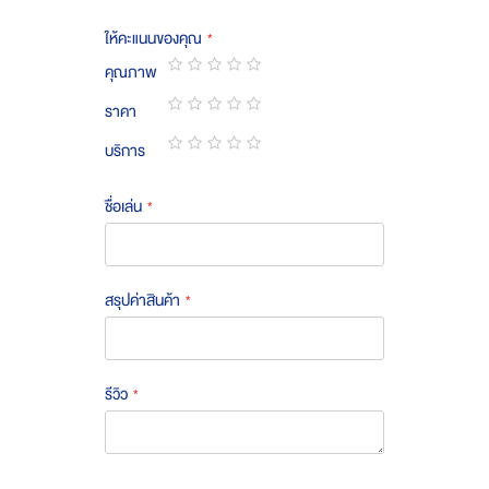
ให้คะแนนของคุณ
คุณภาพ
1
2
3
4
5
ราคา
star
stars
stars
stars
stars
1
2
3
4
5
บริการ
star
stars
stars
stars
stars
1
2
3
4
5
star
stars
stars
stars
stars
ชื่อเล่น
สรุปค่าสินค้า
รีวิว