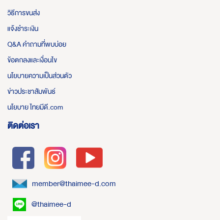
วิธีการขนส่ง
แจ้งชำระเงิน
Q&A คำถามที่พบบ่อย
ข้อตกลงและเงื่อนไข
นโยบายความเป็นส่วนตัว
ข่าวประชาสัมพันธ์
นโยบาย ไทยมีดี.com
ติดต่อเรา
member@thaimee-d.com
@thaimee-d