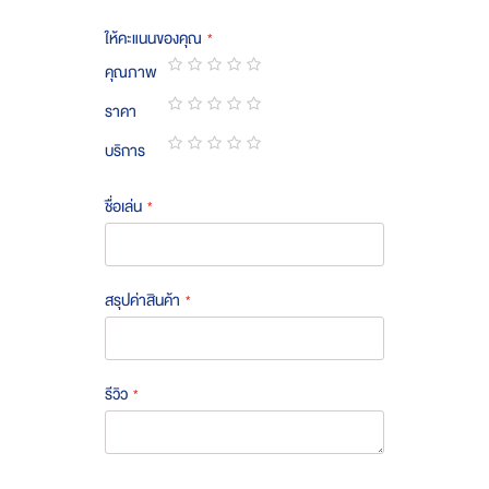
ให้คะแนนของคุณ
คุณภาพ
1
2
3
4
5
ราคา
star
stars
stars
stars
stars
1
2
3
4
5
บริการ
star
stars
stars
stars
stars
1
2
3
4
5
star
stars
stars
stars
stars
ชื่อเล่น
สรุปค่าสินค้า
รีวิว