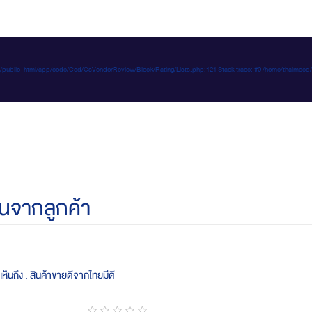
e-d.com/public_html/app/code/Ced/CsVendorReview/Block/Rating/Lists.php:121 Stack trace: #0 /home/t
นจากลูกค้า
ห็นถึง : สินค้าขายดีจากไทยมีดี