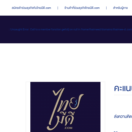
สมัครเข้าร่วมธุรกิจกับไทยมีดี.com
|
ร้านค้าที่ร่วมธุรกิจไทยมีดี.com
|
สำหรับผู้ขาย
: Uncaught Error: Call to a member function getId() on null in /home/thaimeed/domains/thaime
คะแน
ส่งความคิดเ