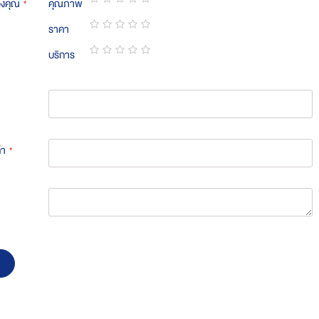
องคุณ
คุณภาพ
1
2
3
4
5
ราคา
star
stars
stars
stars
stars
1
2
3
4
5
บริการ
star
stars
stars
stars
stars
1
2
3
4
5
star
stars
stars
stars
stars
้า