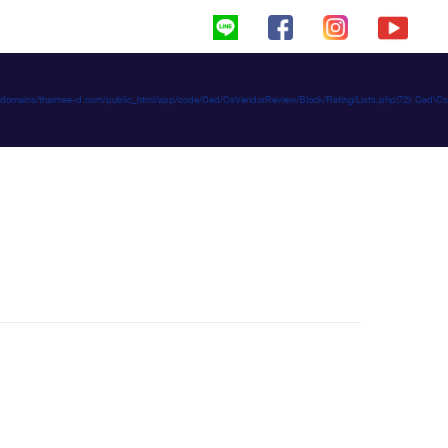
haimeed/domains/thaimee-d.com/public_html/app/code/Ced/CsVendorReview/Block/Rating/Lists.php(72): C