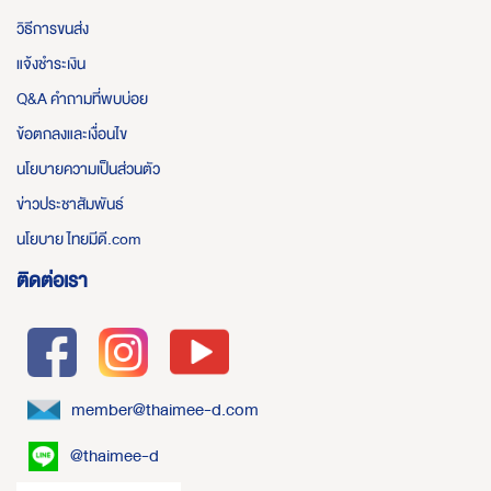
วิธีการขนส่ง
แจ้งชำระเงิน
Q&A คำถามที่พบบ่อย
ข้อตกลงและเงื่อนไข
นโยบายความเป็นส่วนตัว
ข่าวประชาสัมพันธ์
นโยบาย ไทยมีดี.com
ติดต่อเรา
member@thaimee-d.com
@thaimee-d