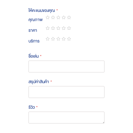
ให้คะแนนของคุณ
คุณภาพ
1
2
3
4
5
ราคา
star
stars
stars
stars
stars
1
2
3
4
5
บริการ
star
stars
stars
stars
stars
1
2
3
4
5
star
stars
stars
stars
stars
ชื่อเล่น
สรุปค่าสินค้า
รีวิว