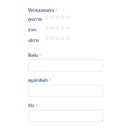
ให้คะแนนของคุณ
คุณภาพ
1
2
3
4
5
ราคา
star
stars
stars
stars
stars
1
2
3
4
5
บริการ
star
stars
stars
stars
stars
1
2
3
4
5
star
stars
stars
stars
stars
ชื่อเล่น
สรุปค่าสินค้า
รีวิว