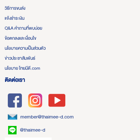
วิธีการขนส่ง
แจ้งชำระเงิน
Q&A คำถามที่พบบ่อย
ข้อตกลงและเงื่อนไข
นโยบายความเป็นส่วนตัว
ข่าวประชาสัมพันธ์
นโยบาย ไทยมีดี.com
ติดต่อเรา
member@thaimee-d.com
@thaimee-d