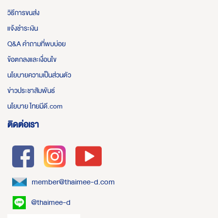
วิธีการขนส่ง
แจ้งชำระเงิน
Q&A คำถามที่พบบ่อย
ข้อตกลงและเงื่อนไข
นโยบายความเป็นส่วนตัว
ข่าวประชาสัมพันธ์
นโยบาย ไทยมีดี.com
ติดต่อเรา
member@thaimee-d.com
@thaimee-d