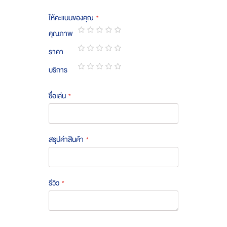
ให้คะแนนของคุณ
คุณภาพ
1
2
3
4
5
ราคา
star
stars
stars
stars
stars
1
2
3
4
5
บริการ
star
stars
stars
stars
stars
1
2
3
4
5
star
stars
stars
stars
stars
ชื่อเล่น
สรุปค่าสินค้า
รีวิว