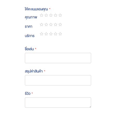
ให้คะแนนของคุณ
คุณภาพ
1
2
3
4
5
ราคา
star
stars
stars
stars
stars
1
2
3
4
5
บริการ
star
stars
stars
stars
stars
1
2
3
4
5
star
stars
stars
stars
stars
ชื่อเล่น
สรุปค่าสินค้า
รีวิว