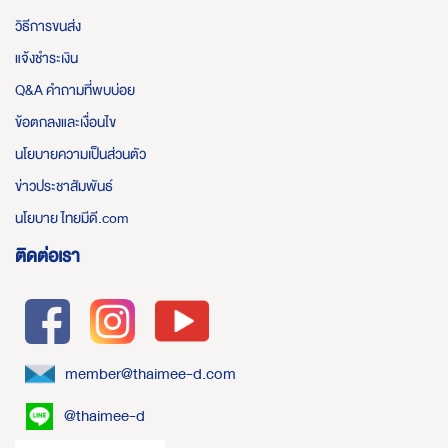
วิธีการขนส่ง
แจ้งชำระเงิน
Q&A คำถามที่พบบ่อย
ข้อตกลงและเงื่อนไข
นโยบายความเป็นส่วนตัว
ข่าวประชาสัมพันธ์
นโยบาย ไทยมีดี.com
ติดต่อเรา
member@thaimee-d.com
@thaimee-d