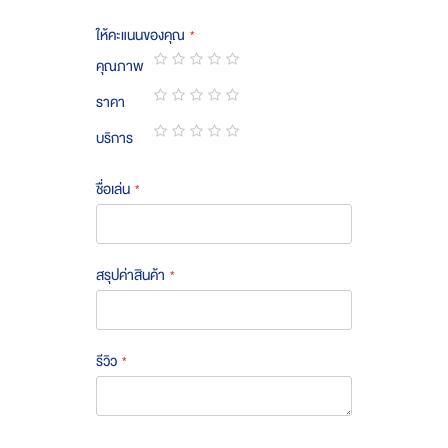
ให้คะแนนของคุณ
คุณภาพ
1
2
3
4
5
ราคา
star
stars
stars
stars
stars
1
2
3
4
5
บริการ
star
stars
stars
stars
stars
1
2
3
4
5
star
stars
stars
stars
stars
ชื่อเล่น
สรุปค่าสินค้า
รีวิว