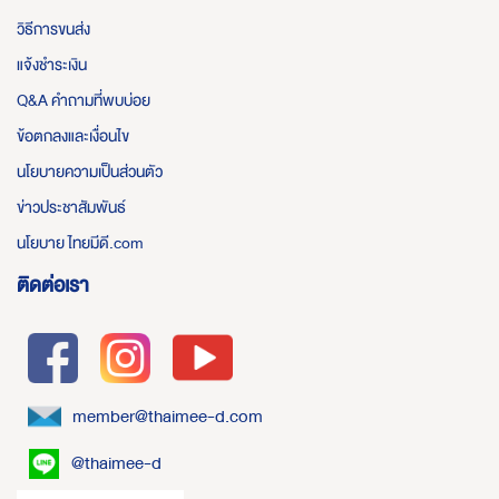
วิธีการขนส่ง
แจ้งชำระเงิน
Q&A คำถามที่พบบ่อย
ข้อตกลงและเงื่อนไข
นโยบายความเป็นส่วนตัว
ข่าวประชาสัมพันธ์
นโยบาย ไทยมีดี.com
ติดต่อเรา
member@thaimee-d.com
@thaimee-d