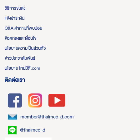
วิธีการขนส่ง
แจ้งชำระเงิน
Q&A คำถามที่พบบ่อย
ข้อตกลงและเงื่อนไข
นโยบายความเป็นส่วนตัว
ข่าวประชาสัมพันธ์
นโยบาย ไทยมีดี.com
ติดต่อเรา
member@thaimee-d.com
@thaimee-d