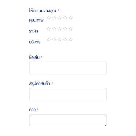
ให้คะแนนของคุณ
คุณภาพ
1
2
3
4
5
ราคา
star
stars
stars
stars
stars
1
2
3
4
5
บริการ
star
stars
stars
stars
stars
1
2
3
4
5
star
stars
stars
stars
stars
ชื่อเล่น
สรุปค่าสินค้า
รีวิว