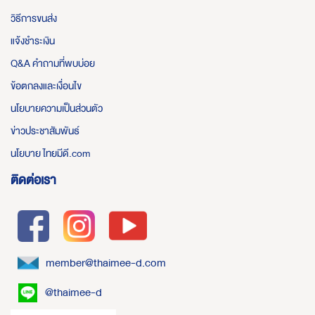
วิธีการขนส่ง
แจ้งชำระเงิน
Q&A คำถามที่พบบ่อย
ข้อตกลงและเงื่อนไข
นโยบายความเป็นส่วนตัว
ข่าวประชาสัมพันธ์
นโยบาย ไทยมีดี.com
ติดต่อเรา
member@thaimee-d.com
@thaimee-d