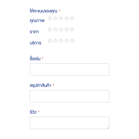
ให้คะแนนของคุณ
คุณภาพ
1
2
3
4
5
ราคา
star
stars
stars
stars
stars
1
2
3
4
5
บริการ
star
stars
stars
stars
stars
1
2
3
4
5
star
stars
stars
stars
stars
ชื่อเล่น
สรุปค่าสินค้า
รีวิว