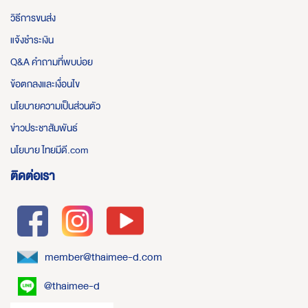
วิธีการขนส่ง
แจ้งชำระเงิน
Q&A คำถามที่พบบ่อย
ข้อตกลงและเงื่อนไข
นโยบายความเป็นส่วนตัว
ข่าวประชาสัมพันธ์
นโยบาย ไทยมีดี.com
ติดต่อเรา
member@thaimee-d.com
@thaimee-d