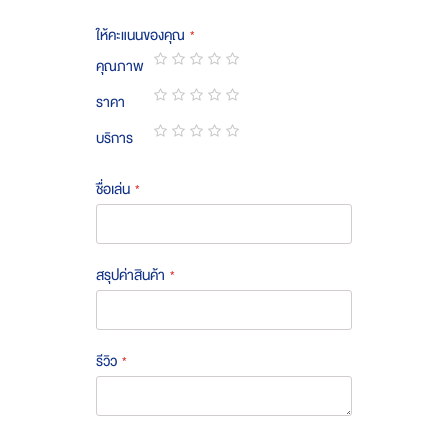
ให้คะแนนของคุณ
คุณภาพ
1
2
3
4
5
ราคา
star
stars
stars
stars
stars
1
2
3
4
5
บริการ
star
stars
stars
stars
stars
1
2
3
4
5
star
stars
stars
stars
stars
ชื่อเล่น
สรุปค่าสินค้า
รีวิว