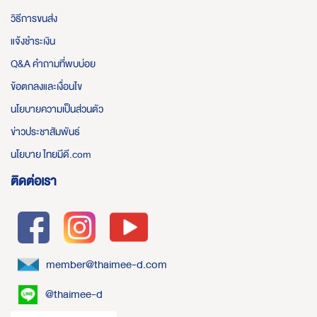
วิธีการขนส่ง
แจ้งชำระเงิน
Q&A คำถามที่พบบ่อย
ข้อตกลงและเงื่อนไข
นโยบายความเป็นส่วนตัว
ข่าวประชาสัมพันธ์
นโยบาย ไทยมีดี.com
ติดต่อเรา
member@thaimee-d.com
@thaimee-d