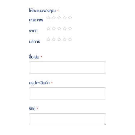
ให้คะแนนของคุณ
คุณภาพ
1
2
3
4
5
ราคา
star
stars
stars
stars
stars
1
2
3
4
5
บริการ
star
stars
stars
stars
stars
1
2
3
4
5
star
stars
stars
stars
stars
ชื่อเล่น
สรุปค่าสินค้า
รีวิว