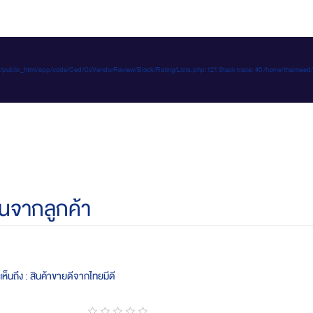
e-d.com/public_html/app/code/Ced/CsVendorReview/Block/Rating/Lists.php:121 Stack trace: #0 /home/t
นจากลูกค้า
ห็นถึง : สินค้าขายดีจากไทยมีดี