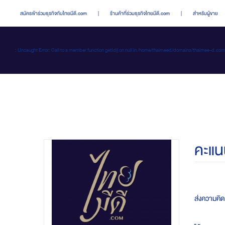
สมัครเข้าร่วมธุรกิจกับไทยมีดี.com
|
ร้านค้าที่ร่วมธุรกิจไทยมีดี.com
|
สำหรับผู้ขาย
: Uncaught Error: Call to a member function getId() on null in /home/thaimeed/domains/thaime
คะแน
ส่งความคิดเ