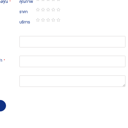
องคุณ
คุณภาพ
1
2
3
4
5
ราคา
star
stars
stars
stars
stars
1
2
3
4
5
บริการ
star
stars
stars
stars
stars
1
2
3
4
5
star
stars
stars
stars
stars
้า