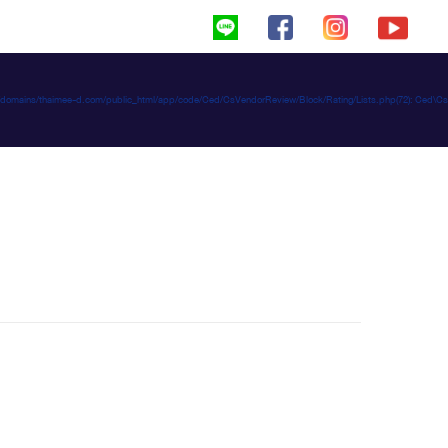
haimeed/domains/thaimee-d.com/public_html/app/code/Ced/CsVendorReview/Block/Rating/Lists.php(72): C