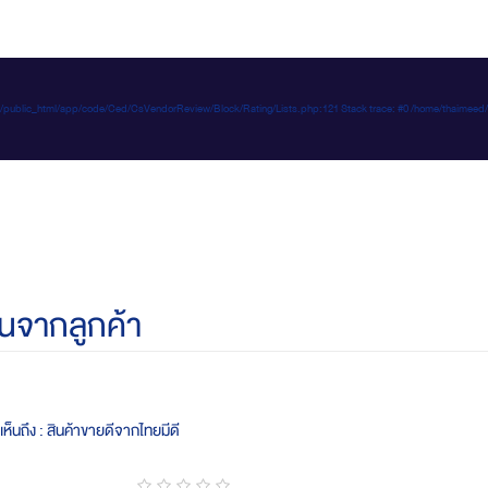
e-d.com/public_html/app/code/Ced/CsVendorReview/Block/Rating/Lists.php:121 Stack trace: #0 /home/t
นจากลูกค้า
ห็นถึง : สินค้าขายดีจากไทยมีดี