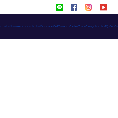
haimeed/domains/thaimee-d.com/public_html/app/code/Ced/CsVendorReview/Block/Rating/Lists.php(72): C