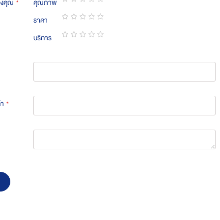
องคุณ
คุณภาพ
1
2
3
4
5
ราคา
star
stars
stars
stars
stars
1
2
3
4
5
บริการ
star
stars
stars
stars
stars
1
2
3
4
5
star
stars
stars
stars
stars
้า