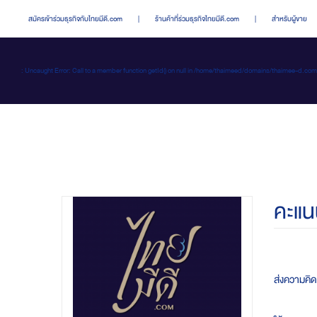
สมัครเข้าร่วมธุรกิจกับไทยมีดี.com
|
ร้านค้าที่ร่วมธุรกิจไทยมีดี.com
|
สำหรับผู้ขาย
: Uncaught Error: Call to a member function getId() on null in /home/thaimeed/domains/thaime
คะแน
ส่งความคิดเ