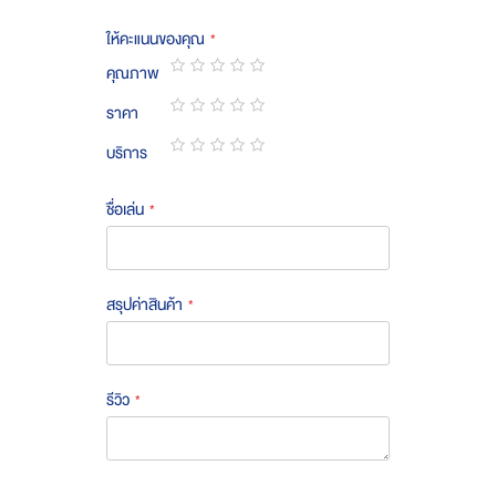
ให้คะแนนของคุณ
คุณภาพ
1
2
3
4
5
ราคา
star
stars
stars
stars
stars
1
2
3
4
5
บริการ
star
stars
stars
stars
stars
1
2
3
4
5
star
stars
stars
stars
stars
ชื่อเล่น
สรุปค่าสินค้า
รีวิว