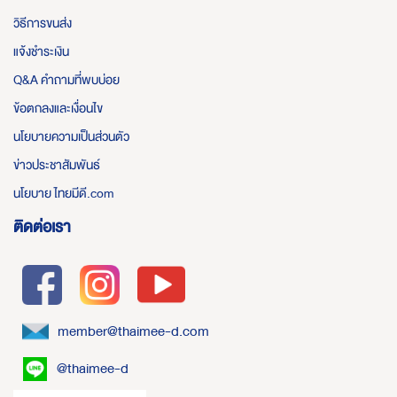
วิธีการขนส่ง
แจ้งชำระเงิน
Q&A คำถามที่พบบ่อย
ข้อตกลงและเงื่อนไข
นโยบายความเป็นส่วนตัว
ข่าวประชาสัมพันธ์
นโยบาย ไทยมีดี.com
ติดต่อเรา
member@thaimee-d.com
@thaimee-d