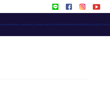
haimeed/domains/thaimee-d.com/public_html/app/code/Ced/CsVendorReview/Block/Rating/Lists.php(72): C