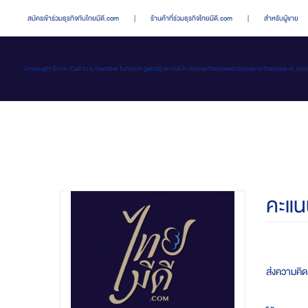
สมัครเข้าร่วมธุรกิจกับไทยมีดี.com
|
ร้านค้าที่ร่วมธุรกิจไทยมีดี.com
|
สำหรับผู้ขาย
: Uncaught Error: Call to a member function getId() on null in /home/thaimeed/domains/thaime
คะแน
ส่งความคิดเ