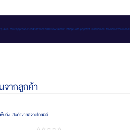
e-d.com/public_html/app/code/Ced/CsVendorReview/Block/Rating/Lists.php:121 Stack trace: #0 /home/t
นจากลูกค้า
ห็นถึง : สินค้าขายดีจากไทยมีดี