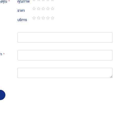
องคุณ
คุณภาพ
1
2
3
4
5
ราคา
star
stars
stars
stars
stars
1
2
3
4
5
บริการ
star
stars
stars
stars
stars
1
2
3
4
5
star
stars
stars
stars
stars
้า