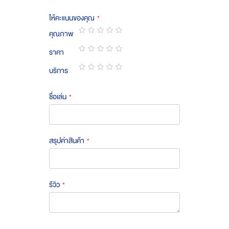
ให้คะแนนของคุณ
คุณภาพ
1
2
3
4
5
ราคา
star
stars
stars
stars
stars
1
2
3
4
5
บริการ
star
stars
stars
stars
stars
1
2
3
4
5
star
stars
stars
stars
stars
ชื่อเล่น
สรุปค่าสินค้า
รีวิว