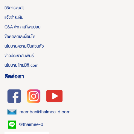
วิธีการขนส่ง
แจ้งชำระเงิน
Q&A คำถามที่พบบ่อย
ข้อตกลงและเงื่อนไข
นโยบายความเป็นส่วนตัว
ข่าวประชาสัมพันธ์
นโยบาย ไทยมีดี.com
ติดต่อเรา
member@thaimee-d.com
@thaimee-d