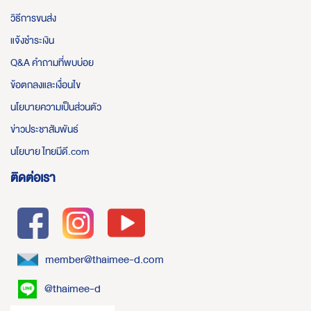
วิธีการขนส่ง
แจ้งชำระเงิน
Q&A คำถามที่พบบ่อย
ข้อตกลงและเงื่อนไข
นโยบายความเป็นส่วนตัว
ข่าวประชาสัมพันธ์
นโยบาย ไทยมีดี.com
ติดต่อเรา
member@thaimee-d.com
@thaimee-d