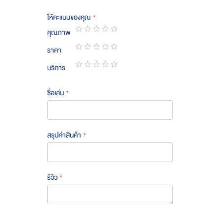
ให้คะแนนของคุณ
คุณภาพ
1
2
3
4
5
ราคา
star
stars
stars
stars
stars
1
2
3
4
5
บริการ
star
stars
stars
stars
stars
1
2
3
4
5
star
stars
stars
stars
stars
ชื่อเล่น
สรุปค่าสินค้า
รีวิว