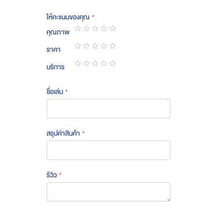
ให้คะแนนของคุณ
คุณภาพ
1
2
3
4
5
ราคา
star
stars
stars
stars
stars
1
2
3
4
5
บริการ
star
stars
stars
stars
stars
1
2
3
4
5
star
stars
stars
stars
stars
ชื่อเล่น
สรุปค่าสินค้า
รีวิว