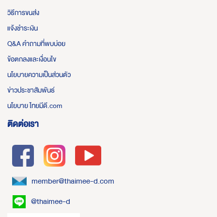
วิธีการขนส่ง
แจ้งชำระเงิน
Q&A คำถามที่พบบ่อย
ข้อตกลงและเงื่อนไข
นโยบายความเป็นส่วนตัว
ข่าวประชาสัมพันธ์
นโยบาย ไทยมีดี.com
ติดต่อเรา
member@thaimee-d.com
@thaimee-d