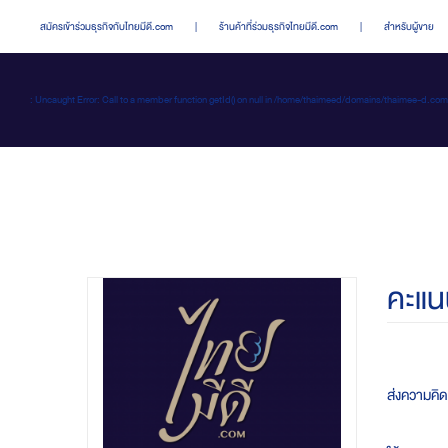
สมัครเข้าร่วมธุรกิจกับไทยมีดี.com
|
ร้านค้าที่ร่วมธุรกิจไทยมีดี.com
|
สำหรับผู้ขาย
: Uncaught Error: Call to a member function getId() on null in /home/thaimeed/domains/thaime
คะแน
ส่งความคิดเ