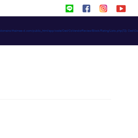
haimeed/domains/thaimee-d.com/public_html/app/code/Ced/CsVendorReview/Block/Rating/Lists.php(72): C