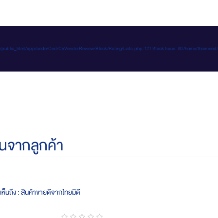
e-d.com/public_html/app/code/Ced/CsVendorReview/Block/Rating/Lists.php:121 Stack trace: #0 /home/t
นจากลูกค้า
ห็นถึง : สินค้าขายดีจากไทยมีดี