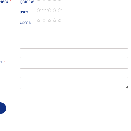
องคุณ
คุณภาพ
1
2
3
4
5
ราคา
star
stars
stars
stars
stars
1
2
3
4
5
บริการ
star
stars
stars
stars
stars
1
2
3
4
5
star
stars
stars
stars
stars
้า