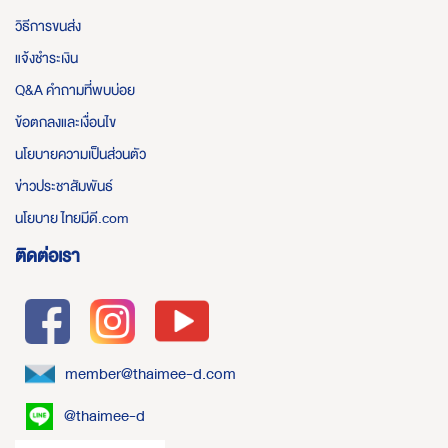
วิธีการขนส่ง
แจ้งชำระเงิน
Q&A คำถามที่พบบ่อย
ข้อตกลงและเงื่อนไข
นโยบายความเป็นส่วนตัว
ข่าวประชาสัมพันธ์
นโยบาย ไทยมีดี.com
ติดต่อเรา
member@thaimee-d.com
@thaimee-d