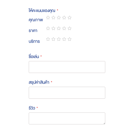
ให้คะแนนของคุณ
คุณภาพ
1
2
3
4
5
ราคา
star
stars
stars
stars
stars
1
2
3
4
5
บริการ
star
stars
stars
stars
stars
1
2
3
4
5
star
stars
stars
stars
stars
ชื่อเล่น
สรุปค่าสินค้า
รีวิว