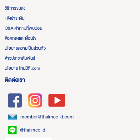
วิธีการขนส่ง
แจ้งชำระเงิน
Q&A คำถามที่พบบ่อย
ข้อตกลงและเงื่อนไข
นโยบายความเป็นส่วนตัว
ข่าวประชาสัมพันธ์
นโยบาย ไทยมีดี.com
ติดต่อเรา
member@thaimee-d.com
@thaimee-d