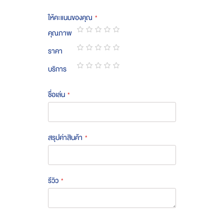
ให้คะแนนของคุณ
คุณภาพ
1
2
3
4
5
ราคา
star
stars
stars
stars
stars
1
2
3
4
5
บริการ
star
stars
stars
stars
stars
1
2
3
4
5
star
stars
stars
stars
stars
ชื่อเล่น
สรุปค่าสินค้า
รีวิว