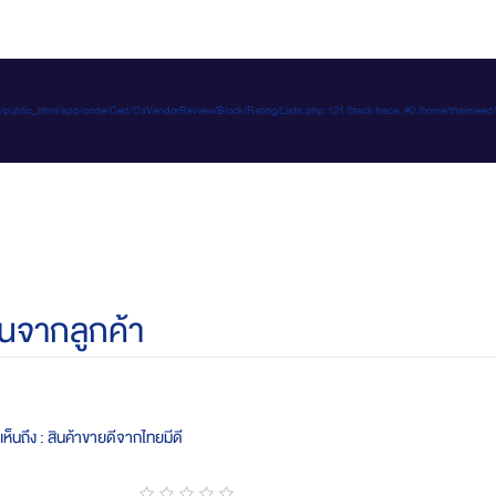
e-d.com/public_html/app/code/Ced/CsVendorReview/Block/Rating/Lists.php:121 Stack trace: #0 /home/t
นจากลูกค้า
ห็นถึง : สินค้าขายดีจากไทยมีดี