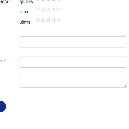
องคุณ
คุณภาพ
1
2
3
4
5
ราคา
star
stars
stars
stars
stars
1
2
3
4
5
บริการ
star
stars
stars
stars
stars
1
2
3
4
5
star
stars
stars
stars
stars
้า