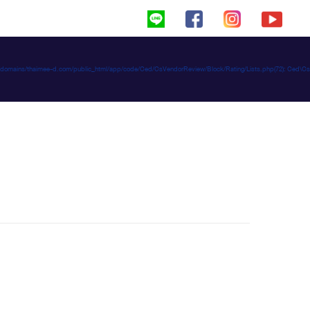
haimeed/domains/thaimee-d.com/public_html/app/code/Ced/CsVendorReview/Block/Rating/Lists.php(72): C