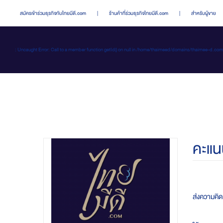
สมัครเข้าร่วมธุรกิจกับไทยมีดี.com
|
ร้านค้าที่ร่วมธุรกิจไทยมีดี.com
|
สำหรับผู้ขาย
: Uncaught Error: Call to a member function getId() on null in /home/thaimeed/domains/thaime
คะแน
ส่งความคิดเ