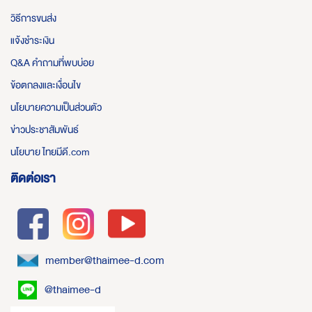
วิธีการขนส่ง
แจ้งชำระเงิน
Q&A คำถามที่พบบ่อย
ข้อตกลงและเงื่อนไข
นโยบายความเป็นส่วนตัว
ข่าวประชาสัมพันธ์
นโยบาย ไทยมีดี.com
ติดต่อเรา
member@thaimee-d.com
@thaimee-d