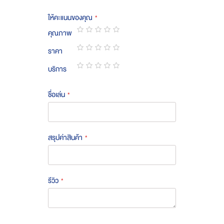
ให้คะแนนของคุณ
คุณภาพ
1
2
3
4
5
ราคา
star
stars
stars
stars
stars
1
2
3
4
5
บริการ
star
stars
stars
stars
stars
1
2
3
4
5
star
stars
stars
stars
stars
ชื่อเล่น
สรุปค่าสินค้า
รีวิว