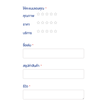
ให้คะแนนของคุณ
คุณภาพ
1
2
3
4
5
ราคา
star
stars
stars
stars
stars
1
2
3
4
5
บริการ
star
stars
stars
stars
stars
1
2
3
4
5
star
stars
stars
stars
stars
ชื่อเล่น
สรุปค่าสินค้า
รีวิว