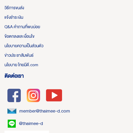
วิธีการขนส่ง
แจ้งชำระเงิน
Q&A คำถามที่พบบ่อย
ข้อตกลงและเงื่อนไข
นโยบายความเป็นส่วนตัว
ข่าวประชาสัมพันธ์
นโยบาย ไทยมีดี.com
ติดต่อเรา
member@thaimee-d.com
@thaimee-d